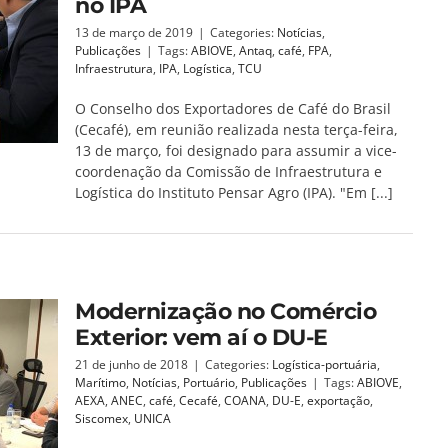
no IPA
13 de março de 2019
|
Categories:
Notícias
,
Publicações
|
Tags:
ABIOVE
,
Antaq
,
café
,
FPA
,
Infraestrutura
,
IPA
,
Logística
,
TCU
O Conselho dos Exportadores de Café do Brasil
(Cecafé), em reunião realizada nesta terça-feira,
13 de março, foi designado para assumir a vice-
coordenação da Comissão de Infraestrutura e
Logística do Instituto Pensar Agro (IPA). "Em [...]
Modernização no Comércio
Exterior: vem aí o DU-E
21 de junho de 2018
|
Categories:
Logística-portuária
,
Marítimo
,
Notícias
,
Portuário
,
Publicações
|
Tags:
ABIOVE
,
AEXA
,
ANEC
,
café
,
Cecafé
,
COANA
,
DU-E
,
exportação
,
Siscomex
,
UNICA