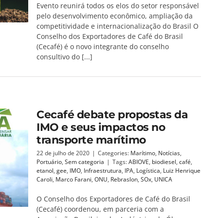
Evento reunirá todos os elos do setor responsável
pelo desenvolvimento econômico, ampliação da
competitividade e internacionalização do Brasil O
Conselho dos Exportadores de Café do Brasil
(Cecafé) é o novo integrante do conselho
consultivo do [...]
Cecafé debate propostas da
IMO e seus impactos no
transporte marítimo
22 de julho de 2020
|
Categories:
Marítimo
,
Notícias
,
Portuário
,
Sem categoria
|
Tags:
ABIOVE
,
biodiesel
,
café
,
etanol
,
gee
,
IMO
,
Infraestrutura
,
IPA
,
Logística
,
Luiz Henrique
Caroli
,
Marco Farani
,
ONU
,
Rebraslon
,
SOx
,
UNICA
O Conselho dos Exportadores de Café do Brasil
(Cecafé) coordenou, em parceria com a