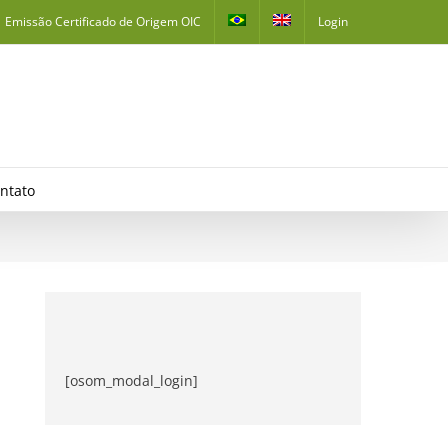
Emissão Certificado de Origem OIC
Login
ntato
[osom_modal_login]