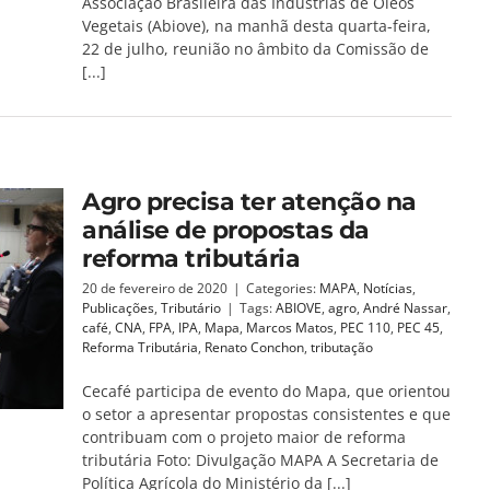
Associação Brasileira das Indústrias de Óleos
Vegetais (Abiove), na manhã desta quarta-feira,
22 de julho, reunião no âmbito da Comissão de
[...]
Agro precisa ter atenção na
análise de propostas da
reforma tributária
20 de fevereiro de 2020
|
Categories:
MAPA
,
Notícias
,
Publicações
,
Tributário
|
Tags:
ABIOVE
,
agro
,
André Nassar
,
café
,
CNA
,
FPA
,
IPA
,
Mapa
,
Marcos Matos
,
PEC 110
,
PEC 45
,
Reforma Tributária
,
Renato Conchon
,
tributação
Cecafé participa de evento do Mapa, que orientou
o setor a apresentar propostas consistentes e que
contribuam com o projeto maior de reforma
tributária Foto: Divulgação MAPA A Secretaria de
Política Agrícola do Ministério da [...]