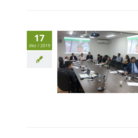
17
dez / 2019