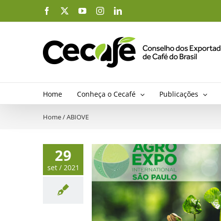
Ir
Facebook
X
YouTube
Instagram
LinkedIn
para
o
conteúdo
Home
Conheça o Cecafé
Publicações
Home
/
ABIOVE
29
set / 2021