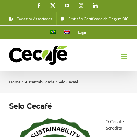
Ir
Facebook
X
YouTube
Instagram
LinkedIn
para
o
Cadastro Associados
Emissão Certificado de Origem OIC
conteúdo
Login
Home
/
Sustentabilidade
/
Selo Cecafé
Selo Cecafé
O Cecafé
acredita