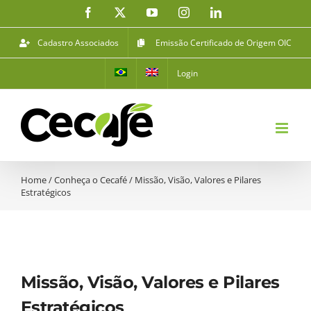
Ir
Facebook
X
YouTube
Instagram
LinkedIn
para
o
Cadastro Associados
Emissão Certificado de Origem OIC
conteúdo
Login
Home
/
Conheça o Cecafé
/
Missão, Visão, Valores e Pilares
Estratégicos
Missão, Visão, Valores e Pilares
Estratégicos