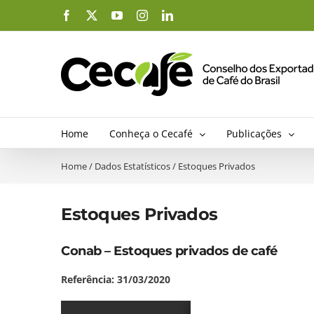
Ir
Facebook
X
YouTube
Instagram
LinkedIn
para
o
conteúdo
Home
Conheça o Cecafé
Publicações
Home
/
Dados Estatísticos
/
Estoques Privados
Estoques Privados
Conab – Estoques privados de café
Referência: 31/03/2020