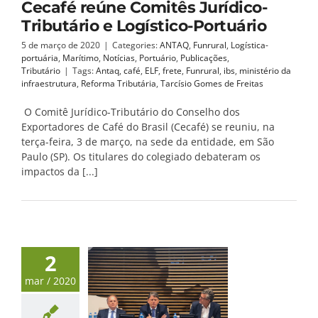
Cecafé reúne Comitês Jurídico-
Tributário e Logístico-Portuário
5 de março de 2020
|
Categories:
ANTAQ
,
Funrural
,
Logística-
portuária
,
Marítimo
,
Notícias
,
Portuário
,
Publicações
,
Tributário
|
Tags:
Antaq
,
café
,
ELF
,
frete
,
Funrural
,
ibs
,
ministério da
infraestrutura
,
Reforma Tributária
,
Tarcísio Gomes de Freitas
O Comitê Jurídico-Tributário do Conselho dos
Exportadores de Café do Brasil (Cecafé) se reuniu, na
terça-feira, 3 de março, na sede da entidade, em São
Paulo (SP). Os titulares do colegiado debateram os
impactos da [...]
2
mar / 2020