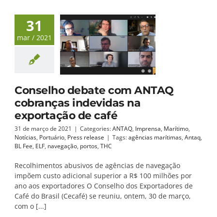
31
mar / 2021
Conselho debate com ANTAQ
cobranças indevidas na
exportação de café
31 de março de 2021
|
Categories:
ANTAQ
,
Imprensa
,
Marítimo
,
Notícias
,
Portuário
,
Press release
|
Tags:
agências marítimas
,
Antaq
,
BL Fee
,
ELF
,
navegação
,
portos
,
THC
Recolhimentos abusivos de agências de navegação
impõem custo adicional superior a R$ 100 milhões por
ano aos exportadores O Conselho dos Exportadores de
Café do Brasil (Cecafé) se reuniu, ontem, 30 de março,
com o [...]