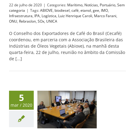
22 de julho de 2020
|
Categories:
Marítimo
,
Notícias
,
Portuário
,
Sem
categoria
|
Tags:
ABIOVE
,
biodiesel
,
café
,
etanol
,
gee
,
IMO
,
Infraestrutura
,
IPA
,
Logística
,
Luiz Henrique Caroli
,
Marco Farani
,
ONU
,
Rebraslon
,
SOx
,
UNICA
O Conselho dos Exportadores de Café do Brasil (Cecafé)
coordenou, em parceria com a Associação Brasileira das
Indústrias de Óleos Vegetais (Abiove), na manhã desta
quarta-feira, 22 de julho, reunião no âmbito da Comissão
de [...]
5
mar / 2020