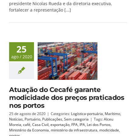
presidente Nicolas Rueda e da diretoria executiva,
fortalecer a representação [...]
25
ago / 2020
Atuação do Cecafé garante
modicidade dos preços praticados
nos portos
25 de agosto de 2020
|
Categories:
Logística-portuária
,
Marítimo
,
Notícias
,
Portuário
,
Publicações
,
Sem categoria
|
Tags:
Alceu
Moreia
,
café
,
Casa Civil
,
exportação
,
FPA
,
IPA
,
Lei dos Portos
,
Ministério da Economia
,
ministério da infraestrutura
,
modicidade
,
portos