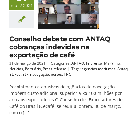
mar / 2021
Conselho debate com ANTAQ
cobranças indevidas na
exportação de café
31 de março de 2021
|
Categories:
ANTAQ
,
Imprensa
,
Marítimo
,
Notícias
,
Portuário
,
Press release
|
Tags:
agências marítimas
,
Antaq
,
BL Fee
,
ELF
,
navegação
,
portos
,
THC
Recolhimentos abusivos de agências de navegação
impõem custo adicional superior a R$ 100 milhões por
ano aos exportadores O Conselho dos Exportadores de
Café do Brasil (Cecafé) se reuniu, ontem, 30 de março,
com o [...]