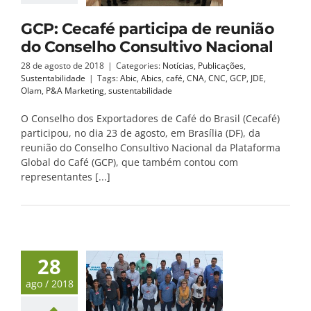
GCP: Cecafé participa de reunião
do Conselho Consultivo Nacional
28 de agosto de 2018
|
Categories:
Notícias
,
Publicações
,
Sustentabilidade
|
Tags:
Abic
,
Abics
,
café
,
CNA
,
CNC
,
GCP
,
JDE
,
Olam
,
P&A Marketing
,
sustentabilidade
O Conselho dos Exportadores de Café do Brasil (Cecafé)
participou, no dia 23 de agosto, em Brasília (DF), da
reunião do Conselho Consultivo Nacional da Plataforma
Global do Café (GCP), que também contou com
representantes [...]
28
ago / 2018