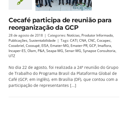
Cecafé participa de reunião para
reorganização da GCP
28 de agosto de 2018
|
Categories:
Notícias
,
Produtor Informado
,
Publicações
,
Sustentabilidade
|
Tags:
CATI
,
CNA
,
CNC
,
Cocapec
,
Cooabriel
,
Cooxupé
,
EISA
,
Emater-MG
,
Emater-PR
,
GCP
,
Imaflora
,
Incaper-ES
,
Olam
,
P&A
,
Seapa-MG
,
Senar-MG
,
Synapse Consultoria
,
UTZ
No dia 22 de agosto, foi realizada a 24ª reunião do Grupo
de Trabalho do Programa Brasil da Plataforma Global de
Café (GCP, em inglês), em Brasília (DF), que contou com a
participação de representantes [...]