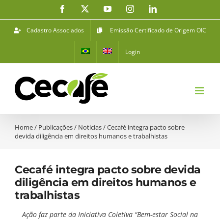
Ir
Facebook
X
YouTube
Instagram
LinkedIn
para
o
Cadastro Associados
Emissão Certificado de Origem OIC
conteúdo
Login
Home
/
Publicações
/
Notícias
/
Cecafé integra pacto sobre
devida diligência em direitos humanos e trabalhistas
Cecafé integra pacto sobre devida
diligência em direitos humanos e
trabalhistas
Ação faz parte da Iniciativa Coletiva “Bem-estar Social na