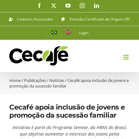
Ir
Facebook
X
YouTube
Instagram
LinkedIn
para
o
Cadastro Associados
Emissão Certificado de Origem OIC
conteúdo
Login
Home
/
Publicações
/
Notícias
/
Cecafé apoia inclusão de jovens e
promoção da sucessão familiar
Cecafé apoia inclusão de jovens e
promoção da sucessão familiar
Iniciativa é parte do Programa Semear, da HRNS do Brasil,
que objetiva aumentar o interesse dos jovens pelas