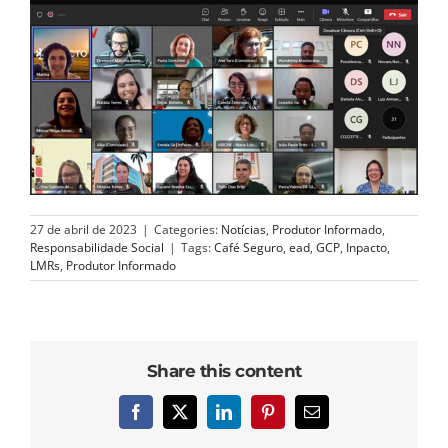
27 de abril de 2023
|
Categories:
Notícias
,
Produtor Informado
,
Responsabilidade Social
|
Tags:
Café Seguro
,
ead
,
GCP
,
Inpacto
,
LMRs
,
Produtor Informado
Share this content
Facebook
X
LinkedIn
Pinterest
E-
mail