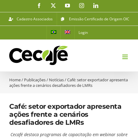
Ir
Facebook
X
YouTube
Instagram
LinkedIn
para
o
Cadastro Associados
Emissão Certificado de Origem OIC
conteúdo
Login
Home
/
Publicações
/
Notícias
/
Café: setor exportador apresenta
ações frente a cenários desafiadores de LMRs
Café: setor exportador apresenta
ações frente a cenários
desafiadores de LMRs
Cecafé destaca programas de capacitação em webinar sobre