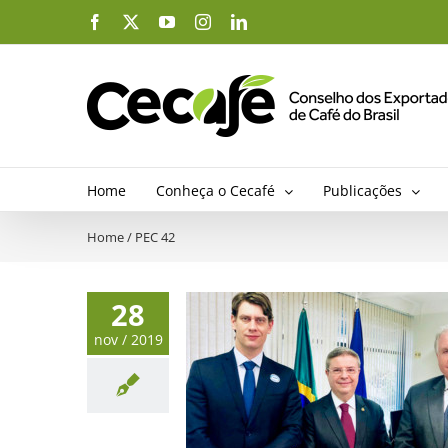
Ir
Facebook
X
YouTube
Instagram
LinkedIn
para
o
conteúdo
Home
Conheça o Cecafé
Publicações
Home
/
PEC 42
28
nov / 2019