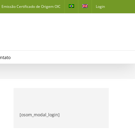
Emissão Certificado de Origem OIC
Login
ntato
[osom_modal_login]