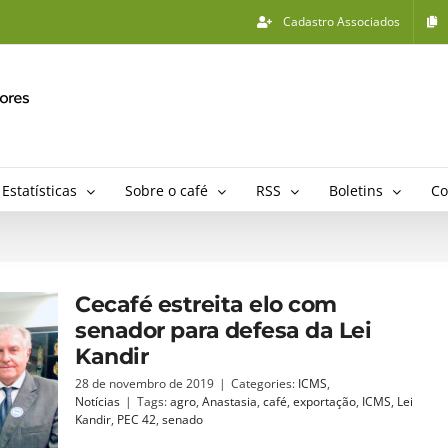
Cadastro Associados
Estatísticas
Sobre o café
RSS
Boletins
Co
Cecafé estreita elo com
senador para defesa da Lei
Kandir
28 de novembro de 2019
|
Categories:
ICMS
,
Notícias
|
Tags:
agro
,
Anastasia
,
café
,
exportação
,
ICMS
,
Lei
Kandir
,
PEC 42
,
senado