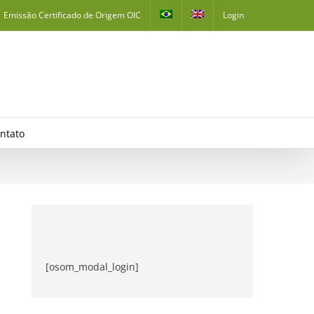
Emissão Certificado de Origem OIC
Login
ntato
[osom_modal_login]