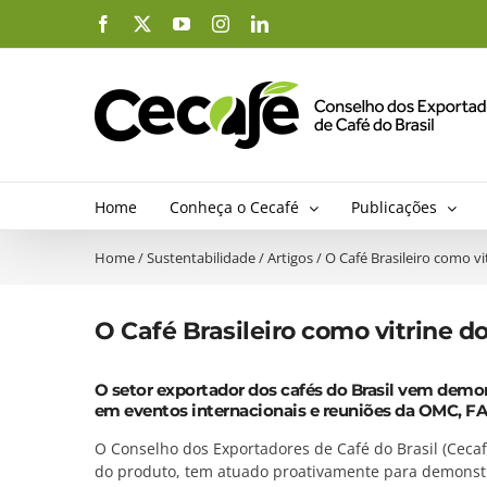
Ir
Facebook
X
YouTube
Instagram
LinkedIn
para
o
conteúdo
Home
Conheça o Cecafé
Publicações
Home
/
Sustentabilidade
/
Artigos
/
O Café Brasileiro como v
O Café Brasileiro como vitrine 
O setor exportador dos cafés do Brasil vem demo
em eventos internacionais e reuniões da OMC, 
O Conselho dos Exportadores de Café do Brasil (Cecaf
do produto, tem atuado proativamente para demonstra