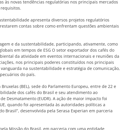
s às novas tendências regulatórias nos principais mercados
requisitos.
tentabilidade apresenta diversos projetos regulatórios
restarem contas sobre como enfrentam questões ambientais
agem e da sustentabilidade, participando, ativamente, como
 globais em tempos de ESG O setor exportador dos cafés do
iental da atividade em eventos internacionais e reuniões da
ções, nos principais poderes constituídos nos principais
é vanguarda na sustentabilidade e estratégia de comunicação,
pecuários do país.
ruxelas (BEL), sede do Parlamento Europeu, entre de 22 e
abilidade dos cafés do Brasil e seu atendimento ao
 de Desmatamento (EUDR). A ação de maior impacto foi
 UE, quando foi apresentada às autoridades políticas a
o Brasil”, desenvolvida pela Serasa Experian em parceria
 pela Missão do Brasil, em parceria com uma entidade