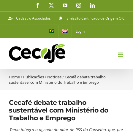
Ir
Facebook
X
YouTube
Instagram
LinkedIn
para
o
Cadastro Associados
Emissão Certificado de Origem OIC
conteúdo
Login
Home
/
Publicações
/
Notícias
/
Cecafé debate trabalho
sustentável com Ministério do Trabalho e Emprego
Cecafé debate trabalho
sustentável com Ministério do
Trabalho e Emprego
Tema integra a agenda do pilar de RSS do Conselho, que, por