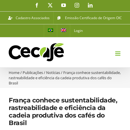
Ir
Facebook
X
YouTube
Instagram
LinkedIn
para
o
Cadastro Associados
Emissão Certificado de Origem OIC
conteúdo
Login
Home
/
Publicações
/
Notícias
/
França conhece sustentabilidade,
rastreabilidade e eficiência da cadeia produtiva dos cafés do
Brasil
França conhece sustentabilidade,
rastreabilidade e eficiência da
cadeia produtiva dos cafés do
Brasil