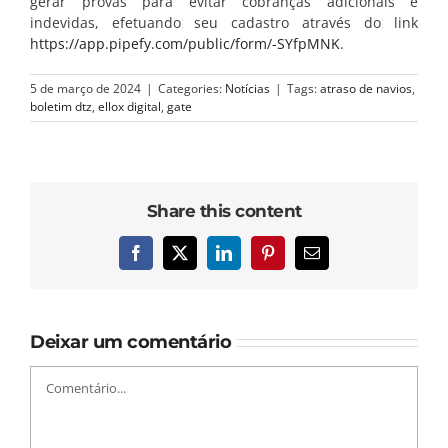
gerar provas para evitar cobranças adicionais e
indevidas, efetuando seu cadastro através do link
https://app.pipefy.com/public/form/-SYfpMNK
.
5 de março de 2024
|
Categories:
Notícias
|
Tags:
atraso de navios
,
boletim dtz
,
ellox digital
,
gate
Share this content
Facebook
X
LinkedIn
Pinterest
E-
mail
Deixar um comentário
Comentário