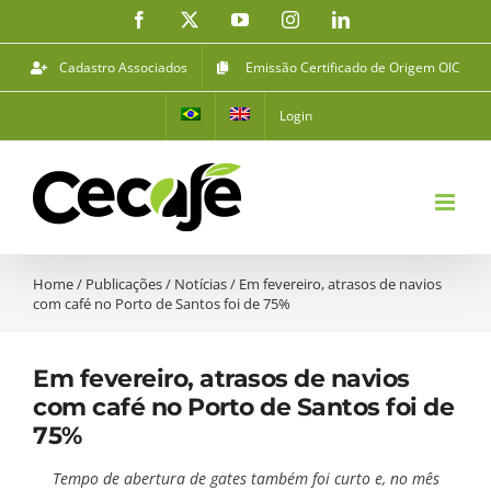
Ir
Facebook
X
YouTube
Instagram
LinkedIn
para
o
Cadastro Associados
Emissão Certificado de Origem OIC
conteúdo
Login
Home
/
Publicações
/
Notícias
/
Em fevereiro, atrasos de navios
com café no Porto de Santos foi de 75%
Em fevereiro, atrasos de navios
com café no Porto de Santos foi de
75%
Tempo de abertura de gates também foi curto e, no mês