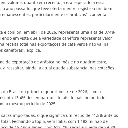
 em volume, quanto em receita, já era esperado a essa
a, o ano passado, que teve oferta menor, registrou um bom
 remanescentes, particularmente os arábicas”, comenta
ta e conilon, em abril de 2026, representa uma alta de 374%
ndo em vista que a variedade canéfora representa valor
na receita total nas exportações de café verde não vai na
 canéforas”, explica.
me de exportação de arábica no mês e no quadrimestre,
a ressaltar, ainda, a atual queda substancial nas cotações
 do Brasil no primeiro quadrimestre de 2026, com a
resenta 13,4% dos embarques totais do país no período,
om o mesmo período de 2025.
sacas importadas, o que significa um recuo de 41,5% ante os
otal. Fechando o top 5, vêm Itália, com 1,182 milhão de
vanço de 15,4%; e Japão, com 612.720 sacas e queda de 29,7%.