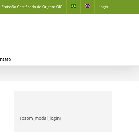
Emissão Certificado de Origem OIC
Login
ntato
[osom_modal_login]