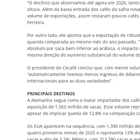
“O declínio que observamos até agora em 2026, tanto
altura. Além da baixa entrada dos cafés da safra nov
volume de exportações, assim restaram poucos cafés
Ferreira.
Por outro lado, ele aponta que a exportação de robus
quando comparada ao mesmo mês do ano passado. “Te
absoluto por saca bem inferior ao arábica, o impacto 
mesma direção do aumento substancial do volume dos
O presidente do Cecafé conclui que, com menor volu
“automaticamente tivemos menos ingresso de dólares, 
internacionais para as duas variedades”.
PRINCIPAIS DESTINOS
A Alemanha segue como o maior importador dos cafés
aquisição de 1,563 milhão de sacas. Esse volume rep
apesar de implicar queda de 12,8% na comparação c
Os EUA aparecem na sequência, com 1,390 milhão de 
quatro primeiros meses de 2025 e representa 12% do t
sacas e alta de 3,2%; Bélgica, com 713.790 sacas e a