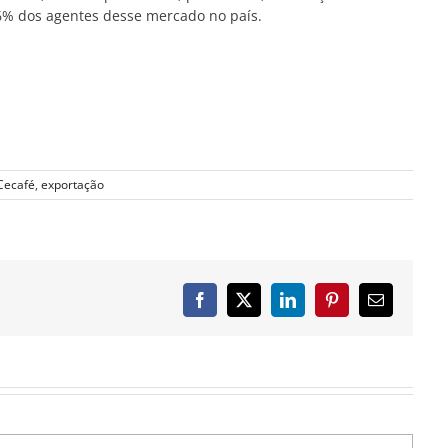
96% dos agentes desse mercado no país.
Cecafé
,
exportação
Facebook
X
LinkedIn
Pinterest
E-
mail