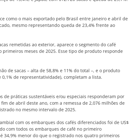
e como o mais exportado pelo Brasil entre janeiro e abril de
rcado, mesmo representando queda de 23,4% frente ao
acas remetidas ao exterior, aparece o segmento do café
o primeiros meses de 2025. Esse tipo de produto responde
hão de sacas – alta de 58,8% e 11% do total –, e o produto
e 0,1% de representatividade), completam a lista.
os de práticas sustentáveis e/ou especiais responderam por
o fim de abril deste ano, com a remessa de 2,076 milhões de
gistrado no mesmo intervalo de 2025.
cambial com os embarques dos cafés diferenciados foi de US$
ido com todos os embarques de café no primeiro
 é 34,9% menor do que o registrado nos quatro primeiros