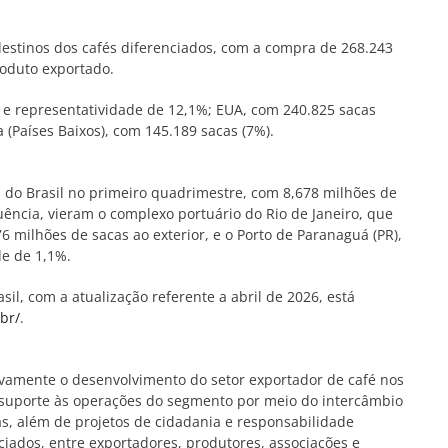
estinos dos cafés diferenciados, com a compra de 268.243
roduto exportado.
s e representatividade de 12,1%; EUA, com 240.825 sacas
 (Países Baixos), com 145.189 sacas (7%).
és do Brasil no primeiro quadrimestre, com 8,678 milhões de
uência, vieram o complexo portuário do Rio de Janeiro, que
milhões de sacas ao exterior, e o Porto de Paranaguá (PR),
de de 1,1%.
sil, com a atualização referente a abril de 2026, está
br/
.
vamente o desenvolvimento do setor exportador de café nos
e suporte às operações do segmento por meio do intercâmbio
cas, além de projetos de cidadania e responsabilidade
iados, entre exportadores, produtores, associações e