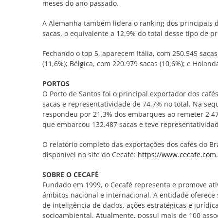
meses do ano passado.
A Alemanha também lidera o ranking dos principais d
sacas, o equivalente a 12,9% do total desse tipo de p
Fechando o top 5, aparecem Itália, com 250.545 saca
(11,6%); Bélgica, com 220.979 sacas (10,6%); e Holanda
PORTOS
O Porto de Santos foi o principal exportador dos caf
sacas e representatividade de 74,7% no total. Na seq
respondeu por 21,3% dos embarques ao remeter 2,476 
que embarcou 132.487 sacas e teve representativida
O relatório completo das exportações dos cafés do Bra
disponível no site do Cecafé:
https://www.cecafe.com.
SOBRE O CECAFÉ
Fundado em 1999, o Cecafé representa e promove ati
âmbitos nacional e internacional. A entidade oferec
de inteligência de dados, ações estratégicas e jurídi
socioambiental. Atualmente, possui mais de 100 assoc