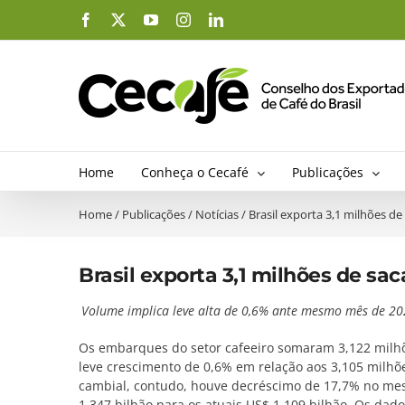
Ir
Facebook
X
YouTube
Instagram
LinkedIn
para
o
conteúdo
Home
Conheça o Cecafé
Publicações
Home
/
Publicações
/
Notícias
/
Brasil exporta 3,1 milhões de
Brasil exporta 3,1 milhões de sac
Volume implica leve alta de 0,6% ante mesmo mês de 202
Os embarques do setor cafeeiro somaram 3,122 milhõ
leve crescimento de 0,6% em relação aos 3,105 milh
cambial, contudo, houve decréscimo de 17,7% no me
1,347 bilhão para os atuais US$ 1,109 bilhão. Os dad