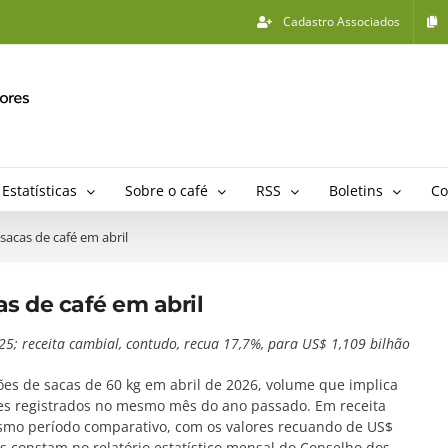
Cadastro Associados
Estatísticas
Sobre o café
RSS
Boletins
Co
 sacas de café em abril
as de café em abril
5; receita cambial, contudo, recua 17,7%, para US$ 1,109 bilhão
es de sacas de 60 kg em abril de 2026, volume que implica
ões registrados no mesmo mês do ano passado. Em receita
smo período comparativo, com os valores recuando de US$
os constam no relatório estatístico mensal do Conselho dos