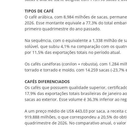
TIPOS DE CAFÉ
O café arábica, com 8,984 milhões de sacas, permanec
2026. Esse montante equivale a 77,3% do total emba
primeiro quadrimestre do ano passado.
Na sequência, com o equivalente a 1,338 milhão de s
solúvel, que subiu 4,1% na comparação com os quatr
por 11,5% das exportações totais no período atual.
Os cafés canéforas (conilon + robusta), com 1,284 mil
torrado e torrado e moído, com 14.259 sacas (-23,7% 
CAFÉS DIFERENCIADOS
Os cafés que possuem qualidade superior, certificad
17,9% das exportações totais brasileiras de janeiro a
sacas ao exterior. Esse volume é 36,3% inferior ao re
A um preço médio de US$ 443,03 por saca, a receita 
919,888 milhões, o que correspondeu a 20,5% do obt
quadrimestre de 2026. No comparativo anual, o valor