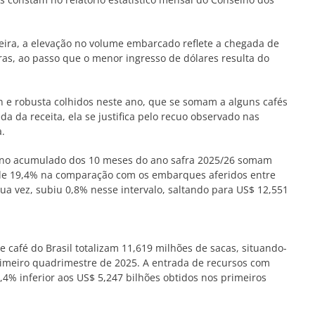
eira, a elevação no volume embarcado reflete a chegada de
ras, ao passo que o menor ingresso de dólares resulta do
lon e robusta colhidos neste ano, que se somam a alguns cafés
a da receita, ela se justifica pelo recuo observado nas
a.
no acumulado dos 10 meses do ano safra 2025/26 somam
 de 19,4% na comparação com os embarques aferidos entre
 sua vez, subiu 0,8% nesse intervalo, saltando para US$ 12,551
de café do Brasil totalizam 11,619 milhões de sacas, situando-
rimeiro quadrimestre de 2025. A entrada de recursos com
4% inferior aos US$ 5,247 bilhões obtidos nos primeiros