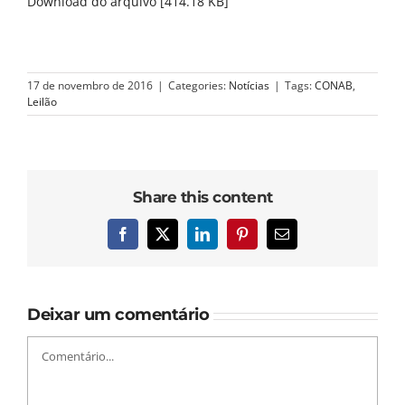
Download do arquivo [414.18 KB]
17 de novembro de 2016
|
Categories:
Notícias
|
Tags:
CONAB
,
Leilão
Share this content
Facebook
X
LinkedIn
Pinterest
E-
mail
Deixar um comentário
Comentário