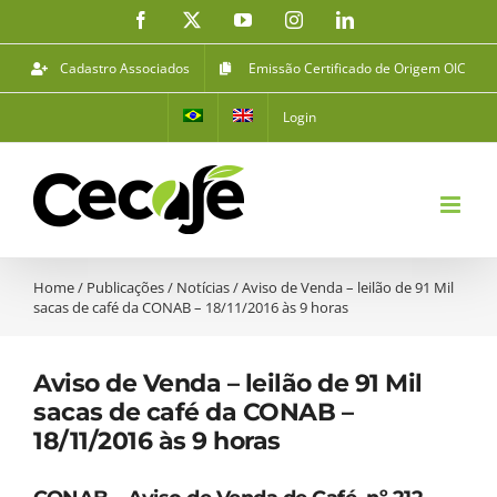
Ir
Facebook
X
YouTube
Instagram
LinkedIn
para
o
Cadastro Associados
Emissão Certificado de Origem OIC
conteúdo
Login
Home
/
Publicações
/
Notícias
/
Aviso de Venda – leilão de 91 Mil
sacas de café da CONAB – 18/11/2016 às 9 horas
Aviso de Venda – leilão de 91 Mil
sacas de café da CONAB –
18/11/2016 às 9 horas