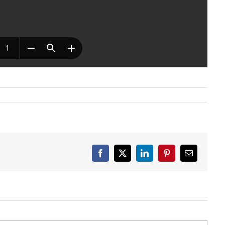
Facebook
X
LinkedIn
Pinterest
E-
mail