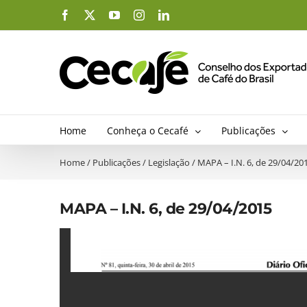
Ir
Facebook
X
YouTube
Instagram
LinkedIn
para
o
conteúdo
Home
Conheça o Cecafé
Publicações
Home
/
Publicações
/
Legislação
/
MAPA – I.N. 6, de 29/04/20
MAPA – I.N. 6, de 29/04/2015