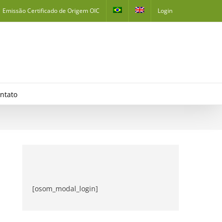
Emissão Certificado de Origem OIC
Login
ntato
[osom_modal_login]