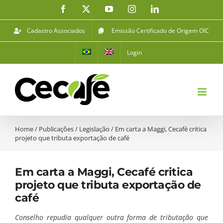
Ir
Facebook
X
YouTube
Instagram
LinkedIn
para
o
Cadastro Associados
Emissão Certificado de Origem OIC
conteúdo
Login
Home
/
Publicações
/
Legislação
/
Em carta a Maggi, Cecafé critica
projeto que tributa exportação de café
Em carta a Maggi, Cecafé critica
projeto que tributa exportação de
café
Conselho repudia qualquer outra forma de tributação que