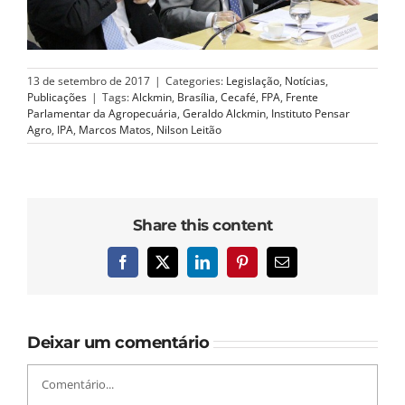
13 de setembro de 2017
|
Categories:
Legislação
,
Notícias
,
Publicações
|
Tags:
Alckmin
,
Brasília
,
Cecafé
,
FPA
,
Frente
Parlamentar da Agropecuária
,
Geraldo Alckmin
,
Instituto Pensar
Agro
,
IPA
,
Marcos Matos
,
Nilson Leitão
Share this content
Facebook
X
LinkedIn
Pinterest
E-
mail
Deixar um comentário
Comentário