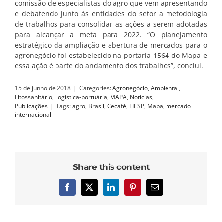
comissão de especialistas do agro que vem apresentando
e debatendo junto às entidades do setor a metodologia
de trabalhos para consolidar as ações a serem adotadas
para alcançar a meta para 2022. “O planejamento
estratégico da ampliação e abertura de mercados para o
agronegócio foi estabelecido na portaria 1564 do Mapa e
essa ação é parte do andamento dos trabalhos”, conclui.
15 de junho de 2018
|
Categories:
Agronegócio
,
Ambiental
,
Fitossanitário
,
Logística-portuária
,
MAPA
,
Notícias
,
Publicações
|
Tags:
agro
,
Brasil
,
Cecafé
,
FIESP
,
Mapa
,
mercado
internacional
Share this content
Facebook
X
LinkedIn
Pinterest
E-
mail