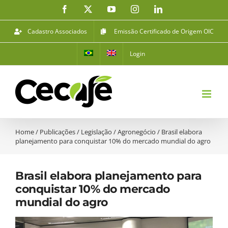
Ir
Facebook
X
YouTube
Instagram
LinkedIn
para
o
Cadastro Associados
Emissão Certificado de Origem OIC
conteúdo
Login
Home
/
Publicações
/
Legislação
/
Agronegócio
/
Brasil elabora
planejamento para conquistar 10% do mercado mundial do agro
Brasil elabora planejamento para
conquistar 10% do mercado
mundial do agro