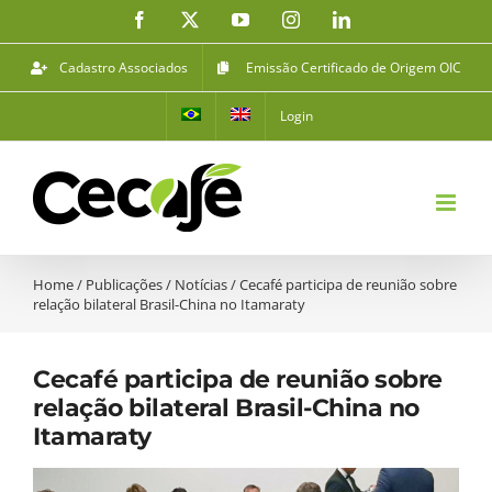
Ir
Facebook
X
YouTube
Instagram
LinkedIn
para
o
Cadastro Associados
Emissão Certificado de Origem OIC
conteúdo
Login
Home
/
Publicações
/
Notícias
/
Cecafé participa de reunião sobre
relação bilateral Brasil-China no Itamaraty
Cecafé participa de reunião sobre
relação bilateral Brasil-China no
Itamaraty