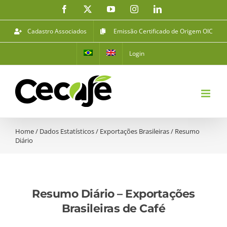
Ir
Facebook
X
YouTube
Instagram
LinkedIn
para
o
Cadastro Associados
Emissão Certificado de Origem OIC
conteúdo
Login
Home
/
Dados Estatísticos
/
Exportações Brasileiras
/
Resumo
Diário
Resumo Diário – Exportações
Brasileiras de Café