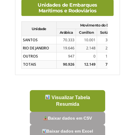
Unidades de Embarques
Marítimos e Rodoviários
Movimento do Dia
Unidade
Arábica
Conillon
Solúvel
Total
SANTOS
70.333
10.001
3.072
83.406
RIO DE JANEIRO
19.646
2.148
2.398
24.192
OUTROS
947
0
1.616
2.563
TOTAIS
90.926
12.149
7.086
110.161
Visualizar Tabela
Resumida
Baixar dados em CSV
Baixar dados em Excel