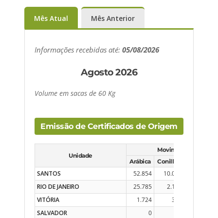
Mês Atual
Mês Anterior
Informações recebidas até:
05/08/2026
Agosto 2026
Volume em sacas de 60 Kg
Emissão de Certificados de Origem
Movimento do Dia
Unidade
Arábica
Conillon
Solúvel
SANTOS
52.854
10.001
17.563
RIO DE JANEIRO
25.785
2.148
2.398
VITÓRIA
1.724
320
9.017
SALVADOR
0
0
0