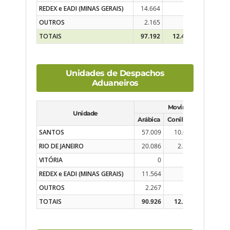
REDEX e EADI (MINAS GERAIS)
14.664
0
0
OUTROS
2.165
0
2.055
TOTAIS
97.192
12.469
31.033
Unidades de Despachos
Aduaneiros
Movimento do Dia
Unidade
Arábica
Conillon
Solúvel
SANTOS
57.009
10.001
3.072
RIO DE JANEIRO
20.086
2.148
2.398
VITÓRIA
0
0
0
REDEX e EADI (MINAS GERAIS)
11.564
0
0
OUTROS
2.267
0
1.616
TOTAIS
90.926
12.149
7.086