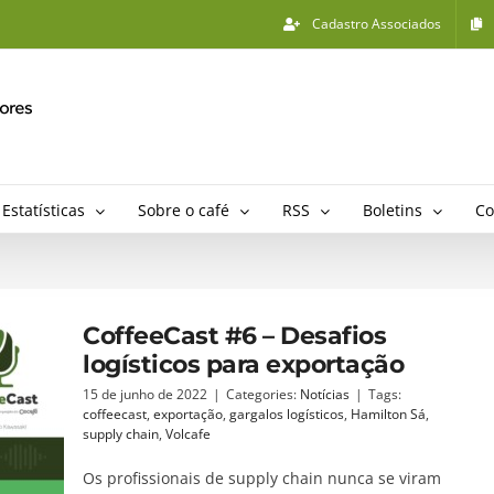
Cadastro Associados
Estatísticas
Sobre o café
RSS
Boletins
Co
CoffeeCast #6 – Desafios
logísticos para exportação
15 de junho de 2022
|
Categories:
Notícias
|
Tags:
coffeecast
,
exportação
,
gargalos logísticos
,
Hamilton Sá
,
supply chain
,
Volcafe
Os profissionais de supply chain nunca se viram