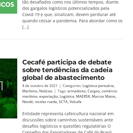
tão desafiados como nos últimos tempos, diante
dos gargalos logísticos potencializados pela
Covid-19 e que, sinalizam, devem perdurar até
quando cessar a pandemia. Para abordar como os
[...]
Cecafé participa de debate
sobre tendências da cadeia
global de abastecimento
8 de outubro de 2021
|
Categories:
Logística-portuária
,
Marítimo
,
Notícias
|
Tags:
armadores
,
Cargoo
,
comércio
marítimo
,
exportação
,
Logística
,
MAERSK
,
Marcos Matos
,
Nestlé
,
nicolas rueda
,
SCTA
,
Volcafe
Entidade representa cafeicultura nacional em
discussões sobre caminhos sustentáveis ante
desafios logísticos e questões regulatórias O
Conselho dos Exportadores de Café do Brasil