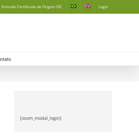
Emissão Certificado de Origem OIC
Login
ntato
[osom_modal_login]