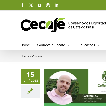
Ir
Facebook
X
YouTube
Instagram
LinkedIn
para
o
conteúdo
Home
Conheça o Cecafé
Publicações
Home
/
Volcafe
15
jun / 2022