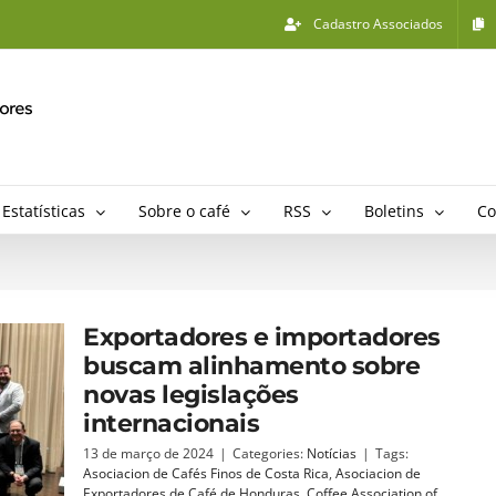
Cadastro Associados
Estatísticas
Sobre o café
RSS
Boletins
Co
Exportadores e importadores
buscam alinhamento sobre
novas legislações
internacionais
13 de março de 2024
|
Categories:
Notícias
|
Tags:
Asociacion de Cafés Finos de Costa Rica
,
Asociacion de
Exportadores de Café de Honduras
,
Coffee Association of