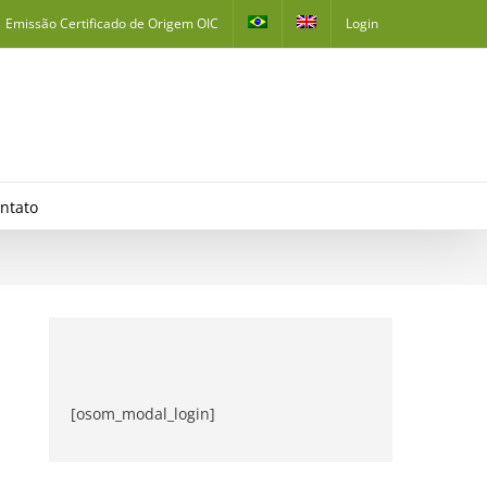
Emissão Certificado de Origem OIC
Login
ntato
[osom_modal_login]