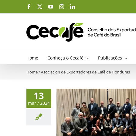
Ir
Facebook
X
YouTube
Instagram
LinkedIn
para
o
conteúdo
Home
Conheça o Cecafé
Publicações
Home
/
Asociacion de Exportadores de Café de Honduras
13
mar / 2024